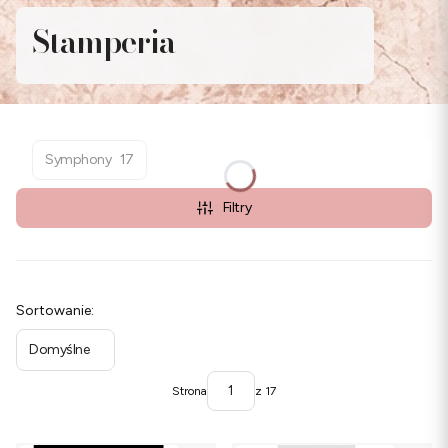
Stamperia
Symphony
17
Filtry
Lista produktów
Sortowanie:
Domyślne
Strona
z 17