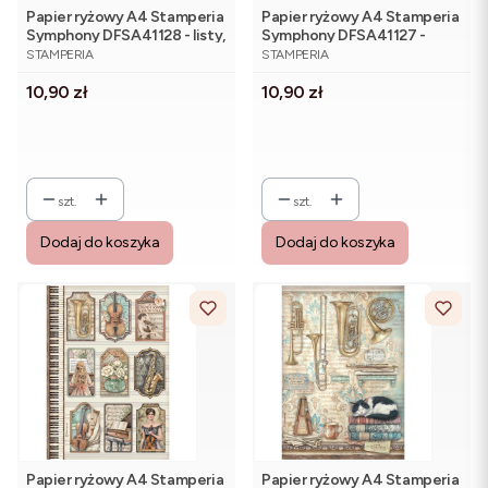
Papier ryżowy A4 Stamperia
Papier ryżowy A4 Stamperia
Symphony DFSA41128 - listy,
Symphony DFSA41127 -
PRODUCENT
PRODUCENT
nuty, książki
cztery ilustracje z
STAMPERIA
STAMPERIA
muzycznym klimatem
Cena
Cena
10,90 zł
10,90 zł
szt.
szt.
Dodaj do koszyka
Dodaj do koszyka
Papier ryżowy A4 Stamperia
Papier ryżowy A4 Stamperia