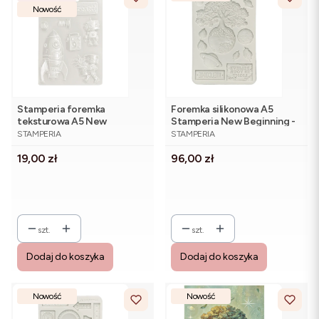
Nowość
Stamperia foremka
Foremka silikonowa A5
teksturowa A5 New
Stamperia New Beginning -
PRODUCENT
PRODUCENT
beginning Spaceship
KACMA607 Planety
STAMPERIA
STAMPERIA
K3PTA5679
Cena
Cena
19,00 zł
96,00 zł
szt.
szt.
Dodaj do koszyka
Dodaj do koszyka
Nowość
Nowość