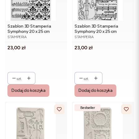
Szablon 3D Stamperia
Szablon 3D Stamperia
Symphony 20 x 25 cm
Symphony 20 x 25 cm
PRODUCENT
PRODUCENT
KSTD211 - nuty i ornamenty
KSTD210 - skrzypce i nuty
STAMPERIA
STAMPERIA
Cena
Cena
23,00 zł
23,00 zł
szt.
szt.
Dodaj do koszyka
Dodaj do koszyka
Bestseller