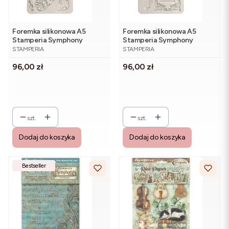
Foremka silikonowa A5
Foremka silikonowa A5
Stamperia Symphony
Stamperia Symphony
PRODUCENT
PRODUCENT
KACMA615 - instrumenty i
KACMA614 - zegar, kot,
STAMPERIA
STAMPERIA
nuty
ornamenty
Cena
Cena
96,00 zł
96,00 zł
szt.
szt.
Dodaj do koszyka
Dodaj do koszyka
Bestseller