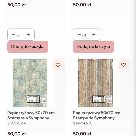
Cena
Cena
50,00 zł
50,00 zł
szt.
szt.
Dodaj do koszyka
Dodaj do koszyka
Papier ryżowy 50x70 cm
Papier ryżowy 50x70 cm
Stamperia Symphony
Stamperia Symphony
PRODUCENT
PRODUCENT
DFSAJB012 - skrzypce i nuty
DFSAJB011 - wzór drewna
STAMPERIA
STAMPERIA
Cena
Cena
50,00 zł
50,00 zł