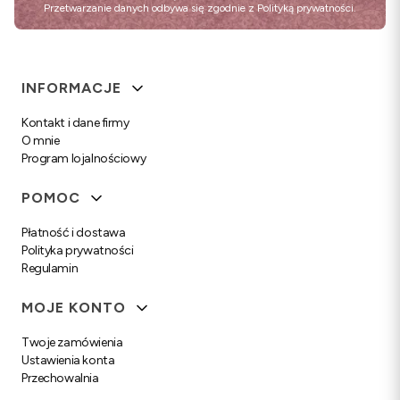
Przetwarzanie danych odbywa się zgodnie z
Polityką prywatności
.
Linki w stopce
INFORMACJE
Kontakt i dane firmy
O mnie
Program lojalnościowy
POMOC
Płatność i dostawa
Polityka prywatności
Regulamin
MOJE KONTO
Twoje zamówienia
Ustawienia konta
Przechowalnia