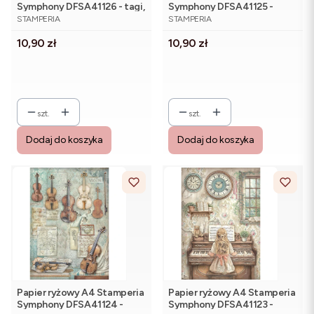
Symphony DFSA41126 - tagi,
Symphony DFSA41125 -
PRODUCENT
PRODUCENT
etykiety, muzyka
trąbki, metronom i kotek
STAMPERIA
STAMPERIA
Cena
Cena
10,90 zł
10,90 zł
szt.
szt.
Dodaj do koszyka
Dodaj do koszyka
Papier ryżowy A4 Stamperia
Papier ryżowy A4 Stamperia
Symphony DFSA41124 -
Symphony DFSA41123 -
PRODUCENT
PRODUCENT