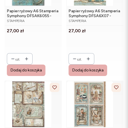
Papier ryżowy A6 Stamperia
Papier ryżowy A6 Stamperia
Symphony DFSAK6055 -
Symphony DFSA6X07 -
PRODUCENT
PRODUCENT
zestaw 8 sztuk
zestaw 8 sztuk
STAMPERIA
STAMPERIA
Cena
Cena
27,00 zł
27,00 zł
szt.
szt.
Dodaj do koszyka
Dodaj do koszyka