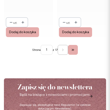
szt.
szt.
Dodaj do koszyka
Dodaj do koszyka
Strona
z 17
Przejdź do ostatniej str
Zapisz się do newslettera
Bądź na bieżąco z nowościami i promocjami.
Zapisując się, akceptujesz nasz
Regulamin
(w zakresie
dotyczącym Newslettera).