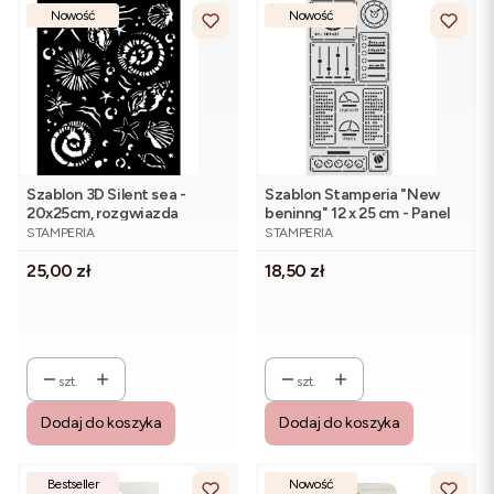
Nowość
Nowość
Szablon 3D Silent sea -
Szablon Stamperia "New
20x25cm, rozgwiazda
beninng" 12 x 25 cm - Panel
PRODUCENT
PRODUCENT
STAMPERIA
STAMPERIA
Cena
Cena
25,00 zł
18,50 zł
szt.
szt.
Dodaj do koszyka
Dodaj do koszyka
Bestseller
Nowość