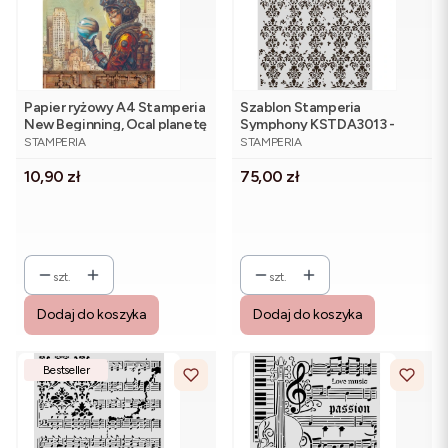
Papier ryżowy A4 Stamperia
Szablon Stamperia
New Beginning, Ocal planetę
Symphony KSTDA3013 -
PRODUCENT
PRODUCENT
- DFSA41107 (1)
tapeta damask 29x42 cm
STAMPERIA
STAMPERIA
Cena
Cena
10,90 zł
75,00 zł
szt.
szt.
Dodaj do koszyka
Dodaj do koszyka
Bestseller