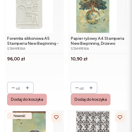
Foremka silikonowa A5
Papier ryżowy A4 Stamperia
Stamperia New Beginning -
New Beginning, Drzewo
PRODUCENT
PRODUCENT
KACMA606 Teleskop
życia - DFSA41110
STAMPERIA
STAMPERIA
Cena
Cena
96,00 zł
10,90 zł
szt.
szt.
Dodaj do koszyka
Dodaj do koszyka
Nowość