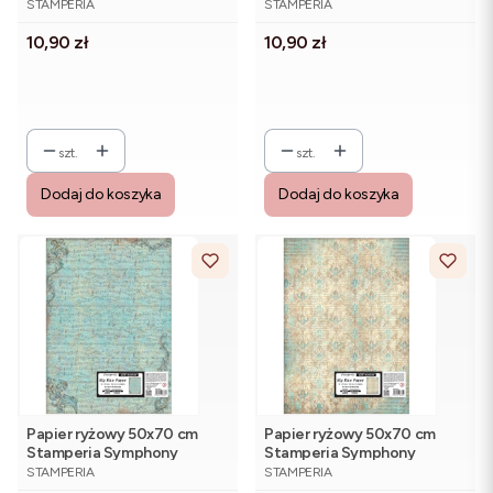
skrzypce
dziewczynka przy pianinie
STAMPERIA
STAMPERIA
Cena
Cena
10,90 zł
10,90 zł
szt.
szt.
Dodaj do koszyka
Dodaj do koszyka
Papier ryżowy 50x70 cm
Papier ryżowy 50x70 cm
Stamperia Symphony
Stamperia Symphony
PRODUCENT
PRODUCENT
DFSAJB014 - tapeta nuty
DFSAJB013 - tapeta damask
STAMPERIA
STAMPERIA