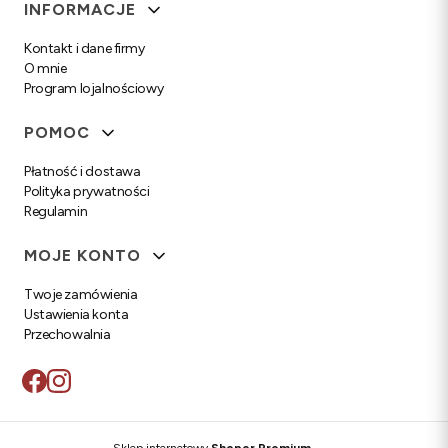
Linki w stopce
INFORMACJE
Kontakt i dane firmy
O mnie
Program lojalnościowy
POMOC
Płatność i dostawa
Polityka prywatności
Regulamin
MOJE KONTO
Twoje zamówienia
Ustawienia konta
Przechowalnia