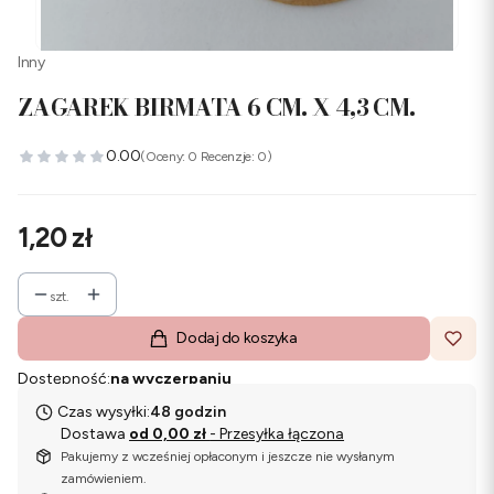
Inny
ZAGAREK BIRMATA 6 CM. X 4,3 CM.
0.00
(Oceny: 0 Recenzje: 0)
Cena
1,20 zł
szt.
Dodaj do koszyka
Dostępność:
na wyczerpaniu
Czas wysyłki:
48 godzin
Dostawa
od 0,00 zł
- Przesyłka łączona
Pakujemy z wcześniej opłaconym i jeszcze nie wysłanym
zamówieniem.