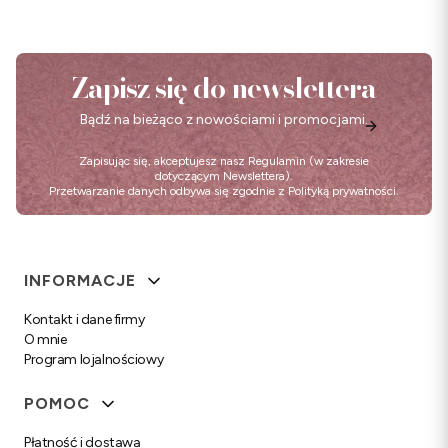
Zapisz się do newslettera
Bądź na bieżąco z nowościami i promocjami.
Zapisując się, akceptujesz nasz
Regulamin
(w zakresie
dotyczącym Newslettera).
Przetwarzanie danych odbywa się zgodnie z
Polityką prywatności
.
Linki w stopce
INFORMACJE
Kontakt i dane firmy
O mnie
Program lojalnościowy
POMOC
Płatność i dostawa