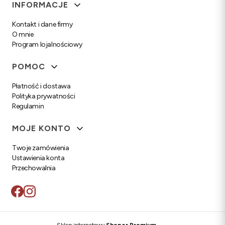
Linki w stopce
INFORMACJE
Kontakt i dane firmy
O mnie
Program lojalnościowy
POMOC
Płatność i dostawa
Polityka prywatności
Regulamin
MOJE KONTO
Twoje zamówienia
Ustawienia konta
Przechowalnia