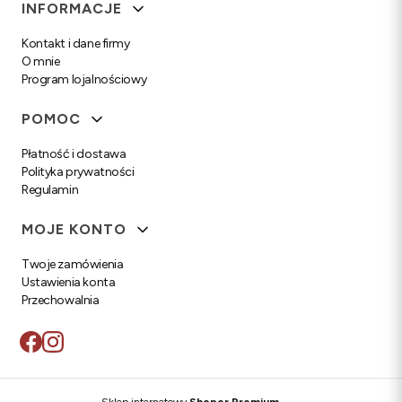
Linki w stopce
INFORMACJE
Kontakt i dane firmy
O mnie
Program lojalnościowy
POMOC
Płatność i dostawa
Polityka prywatności
Regulamin
MOJE KONTO
Twoje zamówienia
Ustawienia konta
Przechowalnia