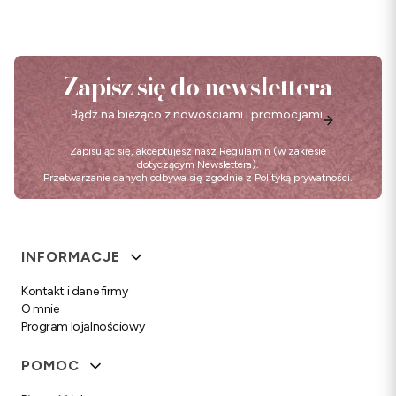
Zapisz się do newslettera
Bądź na bieżąco z nowościami i promocjami.
Zapisując się, akceptujesz nasz
Regulamin
(w zakresie
dotyczącym Newslettera).
Przetwarzanie danych odbywa się zgodnie z
Polityką prywatności
.
Linki w stopce
INFORMACJE
Kontakt i dane firmy
O mnie
Program lojalnościowy
POMOC