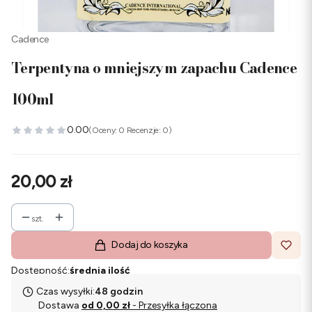
Cadence
Terpentyna o mniejszym zapachu Cadence
100ml
0.00
(Oceny: 0 Recenzje: 0)
Cena
20,00 zł
szt.
Dodaj do koszyka
Dostępność:
średnia ilość
Czas wysyłki:
48 godzin
Dostawa
od 0,00 zł
- Przesyłka łączona