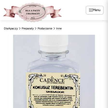
Menu
DlaApaczy
Preparaty
Postarzanie
Inne