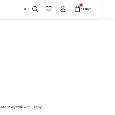
Produkty w koszyku: 
Koszyk
Wyczyść
Szukaj
staj z wyszukiwarki, żeby