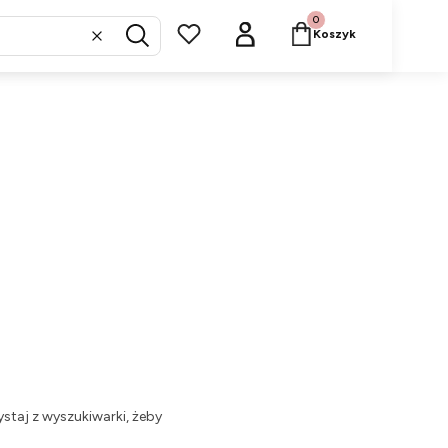
Produkty w koszyku: 
Koszyk
Wyczyść
Szukaj
staj z wyszukiwarki, żeby