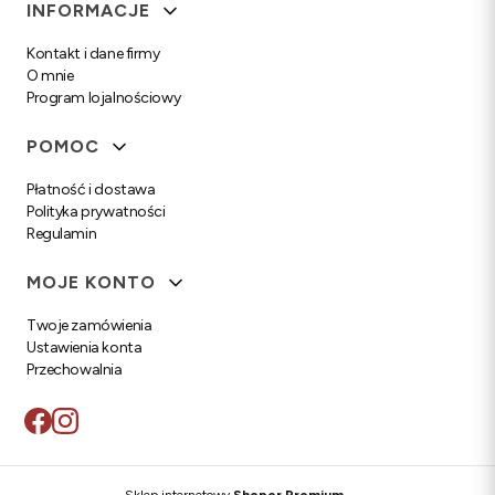
Linki w stopce
INFORMACJE
Kontakt i dane firmy
O mnie
Program lojalnościowy
POMOC
Płatność i dostawa
Polityka prywatności
Regulamin
MOJE KONTO
Twoje zamówienia
Ustawienia konta
Przechowalnia