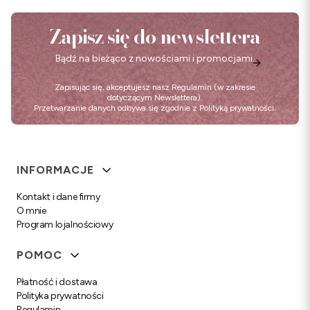
Zapisz się do newslettera
Bądź na bieżąco z nowościami i promocjami.
Zapisując się, akceptujesz nasz
Regulamin
(w zakresie
dotyczącym Newslettera).
Przetwarzanie danych odbywa się zgodnie z
Polityką prywatności
.
Linki w stopce
INFORMACJE
Kontakt i dane firmy
O mnie
Program lojalnościowy
POMOC
Płatność i dostawa
Polityka prywatności
Regulamin