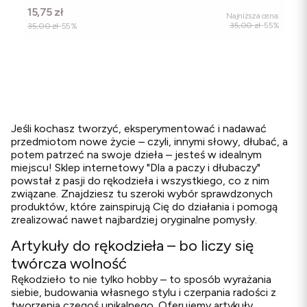
Cena promocyjna
15,75 zł
Najniższa cena:
35,00 zł
-55%
35,00 zł
-55%
Jeśli kochasz tworzyć, eksperymentować i nadawać
przedmiotom nowe życie – czyli, innymi słowy, dłubać, a
potem patrzeć na swoje dzieła – jesteś w idealnym
miejscu! Sklep internetowy "Dla a paczy i dłubaczy"
powstał z pasji do rękodzieła i wszystkiego, co z nim
związane. Znajdziesz tu szeroki wybór sprawdzonych
produktów, które zainspirują Cię do działania i pomogą
zrealizować nawet najbardziej oryginalne pomysły.
Artykuły do rękodzieła – bo liczy się
twórcza wolność
Rękodzieło to nie tylko hobby – to sposób wyrażania
siebie, budowania własnego stylu i czerpania radości z
tworzenia czegoś unikalnego. Oferujemy artykuły