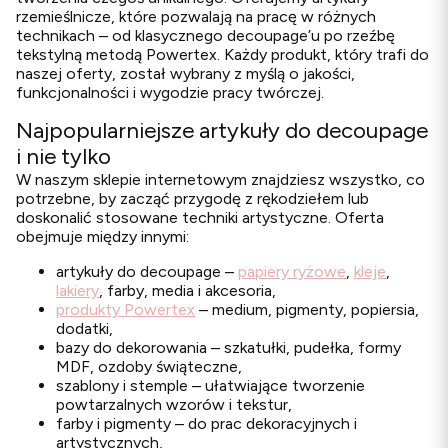
rzemieślnicze, które pozwalają na pracę w różnych
technikach – od klasycznego decoupage’u po rzeźbę
tekstylną metodą Powertex. Każdy produkt, który trafi do
naszej oferty, został wybrany z myślą o jakości,
funkcjonalności i wygodzie pracy twórczej.
Najpopularniejsze artykuły do decoupage
i nie tylko
W naszym sklepie internetowym znajdziesz wszystko, co
potrzebne, by zacząć przygodę z rękodziełem lub
doskonalić stosowane techniki artystyczne. Oferta
obejmuje między innymi:
artykuły do decoupage –
papiery ryżowe
,
kleje
,
lakiery
, farby, media i akcesoria,
produkty Powertex
– medium, pigmenty, popiersia,
dodatki,
bazy do dekorowania – szkatułki, pudełka, formy
MDF, ozdoby świąteczne,
szablony i stemple – ułatwiające tworzenie
powtarzalnych wzorów i tekstur,
farby i pigmenty – do prac dekoracyjnych i
artystycznych,