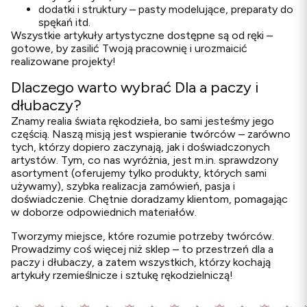
dodatki i struktury – pasty modelujące, preparaty do
spękań itd.
Wszystkie artykuły artystyczne dostępne są od ręki –
gotowe, by zasilić Twoją pracownię i urozmaicić
realizowane projekty!
Dlaczego warto wybrać Dla a paczy i
dłubaczy?
Znamy realia świata rękodzieła, bo sami jesteśmy jego
częścią. Naszą misją jest wspieranie twórców – zarówno
tych, którzy dopiero zaczynają, jak i doświadczonych
artystów. Tym, co nas wyróżnia, jest m.in. sprawdzony
asortyment (oferujemy tylko produkty, których sami
używamy), szybka realizacja zamówień, pasja i
doświadczenie. Chętnie doradzamy klientom, pomagając
w doborze odpowiednich materiałów.
Tworzymy miejsce, które rozumie potrzeby twórców.
Prowadzimy coś więcej niż sklep – to przestrzeń dla a
paczy i dłubaczy, a zatem wszystkich, którzy kochają
artykuły rzemieślnicze i sztukę rękodzielniczą!