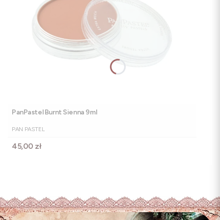
PanPastel Burnt Sienna 9ml
PRODUCENT
PAN PASTEL
Cena
45,00 zł