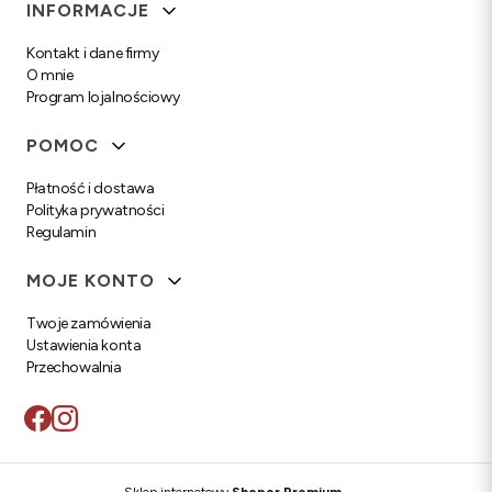
Linki w stopce
INFORMACJE
Kontakt i dane firmy
O mnie
Program lojalnościowy
POMOC
Płatność i dostawa
Polityka prywatności
Regulamin
MOJE KONTO
Twoje zamówienia
Ustawienia konta
Przechowalnia