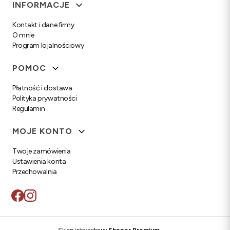
Linki w stopce
INFORMACJE
Kontakt i dane firmy
O mnie
Program lojalnościowy
POMOC
Płatność i dostawa
Polityka prywatności
Regulamin
MOJE KONTO
Twoje zamówienia
Ustawienia konta
Przechowalnia