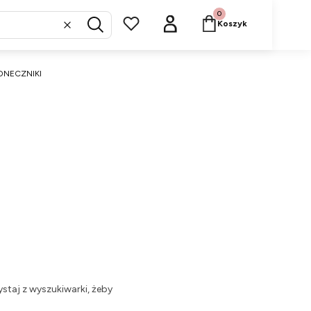
Produkty w koszyku: 
Koszyk
Wyczyść
Szukaj
ONECZNIKI
staj z wyszukiwarki, żeby