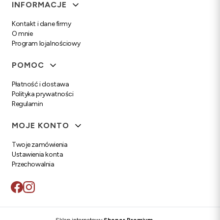
Linki w stopce
INFORMACJE
Kontakt i dane firmy
O mnie
Program lojalnościowy
POMOC
Płatność i dostawa
Polityka prywatności
Regulamin
MOJE KONTO
Twoje zamówienia
Ustawienia konta
Przechowalnia