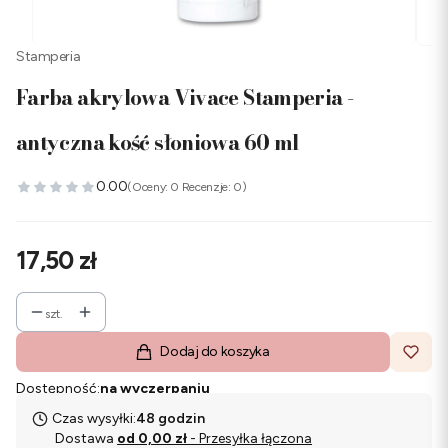
Stamperia
Farba akrylowa Vivace Stamperia -
antyczna kość słoniowa 60 ml
0.00
(Oceny: 0 Recenzje: 0)
Cena
17,50 zł
szt.
Dodaj do koszyka
Dostępność:
na wyczerpaniu
Czas wysyłki:
48 godzin
Dostawa
od 0,00 zł
- Przesyłka łączona