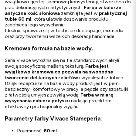
wyjątkowo gęstej i kremowej konsystencji, stworzona do
prac dekoracyjnych i artystycznych.
Farba w kolorze
antyczna kość słoniowa
zamknięta jest w
praktycznej
tubie 60 ml
, która ułatwia dozowanie produktu i
zapobiega jego wysychaniu.
Idealnie sprawdzi się w technice decoupage, mixmedia
oraz przy tworzeniu wszelkich dekoracji handmade.
Kremowa formuła na bazie wody.
Seria Vivace wyróżnia się na tle standardowych akryli
swoją specyficzną maślaną teksturą.
Farba jest
wyjątkowo kremowa
co pozwala na swobodne
tworzenie delikatnych reliefów
i wypukłych zdobień.
Dzięki recepturze na bazie wody produkt jest w pełni
bezpieczny i komfortowy w pracy, a pędzle czy szpatułki
z łatwością umyjesz zwykłą wodą.
Farba w miarę
wysychania nabiera połysku
nadając projektom
efektowny i profesjonalny wygląd.
Parametry farby Vivace Stameperia:
Pojemność:
60 ml