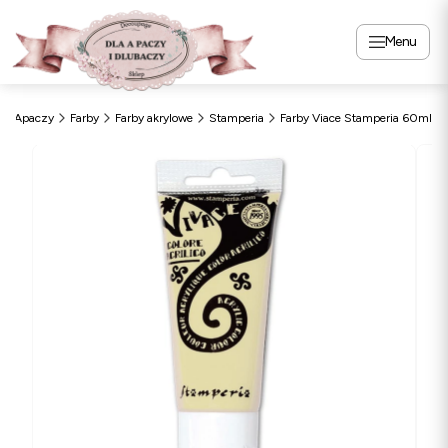
Menu
DlaApaczy
Farby
Farby akrylowe
Stamperia
Farby Viace Stamperia 60ml