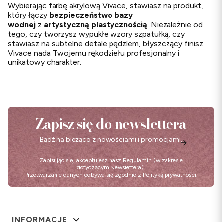
Wybierając farbę akrylową Vivace, stawiasz na produkt,
który łączy
bezpieczeństwo bazy
wodnej
z
artystyczną plastycznością
. Niezależnie od
tego, czy tworzysz wypukłe wzory szpatułką, czy
stawiasz na subtelne detale pędzlem, błyszczący finisz
Vivace nada Twojemu rękodziełu profesjonalny i
unikatowy charakter.
Zapisz się do newslettera
Bądź na bieżąco z nowościami i promocjami.
Zapisując się, akceptujesz nasz
Regulamin
(w zakresie
dotyczącym Newslettera).
Przetwarzanie danych odbywa się zgodnie z
Polityką prywatności
.
Linki w stopce
INFORMACJE