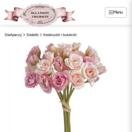
Menu
DlaApaczy
Dodatki
Kwiatuszki i bukieciki