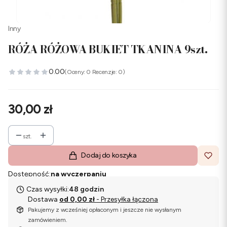
Inny
RÓŻA RÓŻOWA BUKIET TKANINA 9szt.
0.00
(Oceny: 0 Recenzje: 0)
Cena
30,00 zł
szt.
Dodaj do koszyka
Dostępność:
na wyczerpaniu
Czas wysyłki:
48 godzin
Dostawa
od 0,00 zł
- Przesyłka łączona
Pakujemy z wcześniej opłaconym i jeszcze nie wysłanym
zamówieniem.