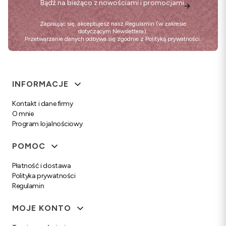
Bądź na bieżąco z nowościami i promocjami.
Zapisując się, akceptujesz nasz
Regulamin
(w zakresie
dotyczącym Newslettera).
Przetwarzanie danych odbywa się zgodnie z
Polityką prywatności
.
Linki w stopce
INFORMACJE
Kontakt i dane firmy
O mnie
Program lojalnościowy
POMOC
Płatność i dostawa
Polityka prywatności
Regulamin
MOJE KONTO