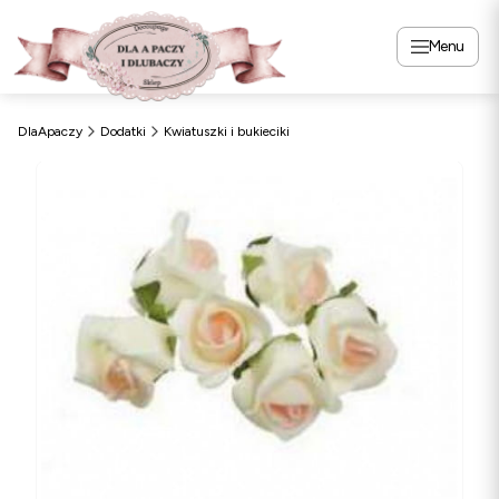
Menu
DlaApaczy
Dodatki
Kwiatuszki i bukieciki