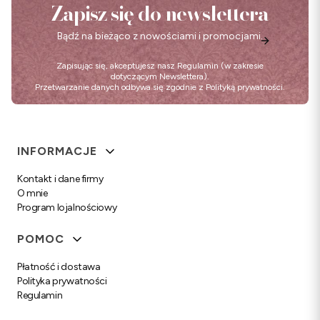
Zapisz się do newslettera
Bądź na bieżąco z nowościami i promocjami.
Zapisując się, akceptujesz nasz
Regulamin
(w zakresie
dotyczącym Newslettera).
Przetwarzanie danych odbywa się zgodnie z
Polityką prywatności
.
Linki w stopce
INFORMACJE
Kontakt i dane firmy
O mnie
Program lojalnościowy
POMOC
Płatność i dostawa
Polityka prywatności
Regulamin