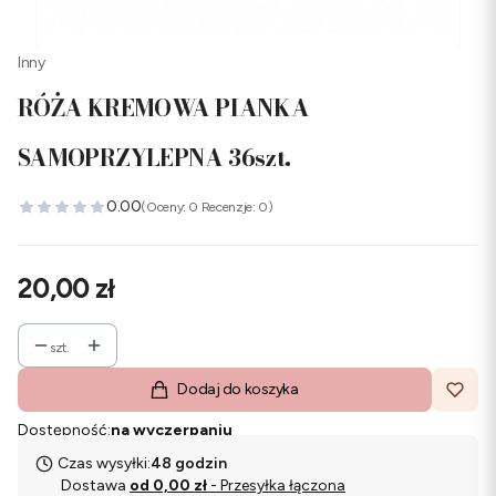
Inny
RÓŻA KREMOWA PIANKA
SAMOPRZYLEPNA 36szt.
0.00
(Oceny: 0 Recenzje: 0)
Cena
20,00 zł
szt.
Dodaj do koszyka
Dostępność:
na wyczerpaniu
Czas wysyłki:
48 godzin
Dostawa
od 0,00 zł
- Przesyłka łączona