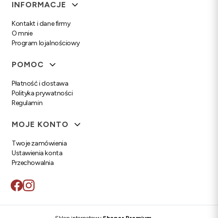
Linki w stopce
INFORMACJE
Kontakt i dane firmy
O mnie
Program lojalnościowy
POMOC
Płatność i dostawa
Polityka prywatności
Regulamin
MOJE KONTO
Twoje zamówienia
Ustawienia konta
Przechowalnia