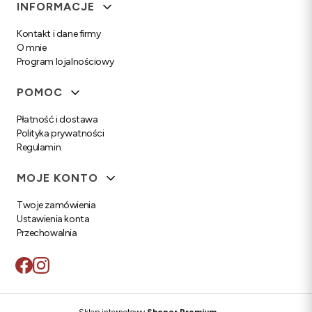
Linki w stopce
INFORMACJE
Kontakt i dane firmy
O mnie
Program lojalnościowy
POMOC
Płatność i dostawa
Polityka prywatności
Regulamin
MOJE KONTO
Twoje zamówienia
Ustawienia konta
Przechowalnia