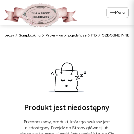
Menu
laApaczy
Scrapbooking
Papier - kartki pojedyńcze
ITD
OZDOBNE INNE
Produkt jest niedostępny
Przepraszamy, produkt, którego szukasz jest
niedostępny. Przejdź do Strony głównej lub
skorzystaj z wyszukiwarki, żeby znaleźć to, co Cię