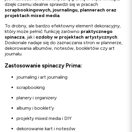
dzięki czemu idealnie sprawdzi się w pracach
scrapbookingowych, journalingu, plannerach oraz
projektach mixed media
.
To drobny, ale bardzo efektowny element dekoracyjny,
który może pełnić funkcję zarówno
praktycznego
spinacza
, jak i
ozdoby w projektach artystycznych
.
Doskonale nadaje się do zaznaczania stron w plannerze,
dekorowania albumów, notesów, bookletów czy art
journalu.
Zastosowanie spinaczy Prima:
journaling i art journaling
scrapbooking
planery i organizery
albumy i booklet'y
projekty mixed media i DIY
dekorowanie kart i notesów