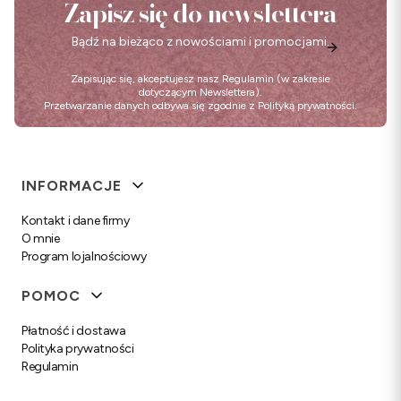
Zapisz się do newslettera
Bądź na bieżąco z nowościami i promocjami.
Zapisując się, akceptujesz nasz
Regulamin
(w zakresie
dotyczącym Newslettera).
Przetwarzanie danych odbywa się zgodnie z
Polityką prywatności
.
Linki w stopce
INFORMACJE
Kontakt i dane firmy
O mnie
Program lojalnościowy
POMOC
Płatność i dostawa
Polityka prywatności
Regulamin