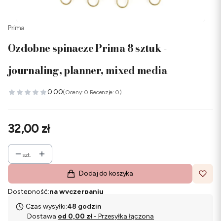
Prima
Ozdobne spinacze Prima 8 sztuk -
journaling, planner, mixed media
0.00
(Oceny: 0 Recenzje: 0)
Cena
32,00 zł
szt.
Dodaj do koszyka
Dostępność:
na wyczerpaniu
Czas wysyłki:
48 godzin
Dostawa
od 0,00 zł
- Przesyłka łączona