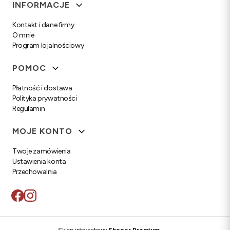
Linki w stopce
INFORMACJE
Kontakt i dane firmy
O mnie
Program lojalnościowy
POMOC
Płatność i dostawa
Polityka prywatności
Regulamin
MOJE KONTO
Twoje zamówienia
Ustawienia konta
Przechowalnia