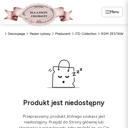
Menu
zy
Decoupage
Papier ryżowy
Producent
ITD Collection
RSM ZESTAW
Produkt jest niedostępny
Przepraszamy, produkt, którego szukasz jest
niedostępny. Przejdź do Strony głównej lub
skorzystaj z wyszukiwarki, żeby znaleźć to, co Cię