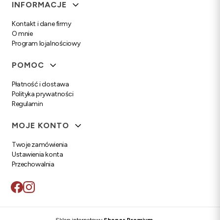
Linki w stopce
INFORMACJE
Kontakt i dane firmy
O mnie
Program lojalnościowy
POMOC
Płatność i dostawa
Polityka prywatności
Regulamin
MOJE KONTO
Twoje zamówienia
Ustawienia konta
Przechowalnia