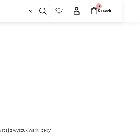
Produkty w koszyku: 
Koszyk
Wyczyść
Szukaj
staj z wyszukiwarki, żeby