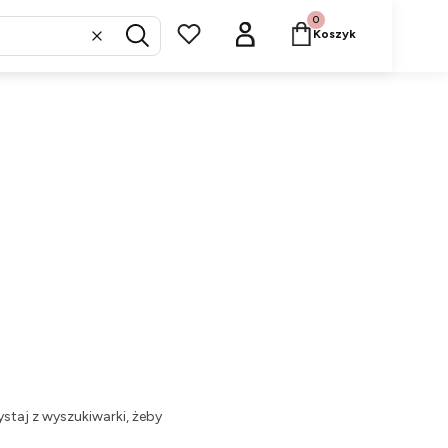
Produkty w koszyku: 
Koszyk
Wyczyść
Szukaj
staj z wyszukiwarki, żeby