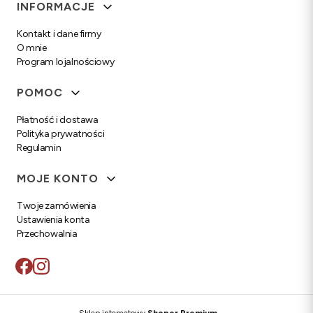
Linki w stopce
INFORMACJE
Kontakt i dane firmy
O mnie
Program lojalnościowy
POMOC
Płatność i dostawa
Polityka prywatności
Regulamin
MOJE KONTO
Twoje zamówienia
Ustawienia konta
Przechowalnia