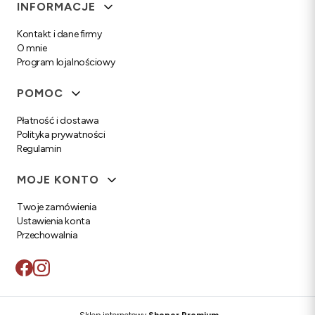
Linki w stopce
INFORMACJE
Kontakt i dane firmy
O mnie
Program lojalnościowy
POMOC
Płatność i dostawa
Polityka prywatności
Regulamin
MOJE KONTO
Twoje zamówienia
Ustawienia konta
Przechowalnia