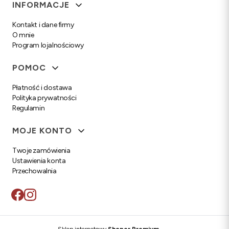
Linki w stopce
INFORMACJE
Kontakt i dane firmy
O mnie
Program lojalnościowy
POMOC
Płatność i dostawa
Polityka prywatności
Regulamin
MOJE KONTO
Twoje zamówienia
Ustawienia konta
Przechowalnia