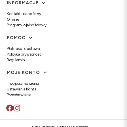
Linki w stopce
INFORMACJE
Kontakt i dane firmy
O mnie
Program lojalnościowy
POMOC
Płatność i dostawa
Polityka prywatności
Regulamin
MOJE KONTO
Twoje zamówienia
Ustawienia konta
Przechowalnia