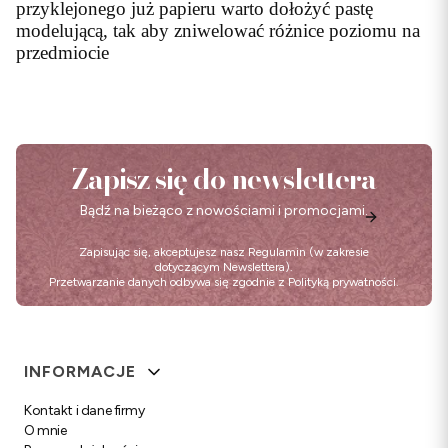
przyklejonego już papieru warto dołożyć pastę
modelującą, tak aby zniwelować różnice poziomu na
przedmiocie
Zapisz się do newslettera
Bądź na bieżąco z nowościami i promocjami.
Zapisując się, akceptujesz nasz
Regulamin
(w zakresie
dotyczącym Newslettera).
Przetwarzanie danych odbywa się zgodnie z
Polityką prywatności
.
Linki w stopce
INFORMACJE
Kontakt i dane firmy
O mnie