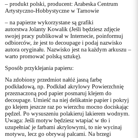
– produkt polski, producent: Arabeska Centrum
Artystyczno-Hobbystyczne w Tarnowie
– na papierze wykorzystane są grafiki
autorstwa Jolanty Kowalik (Jeśli będziesz zdjęcie
swojej pracy publikował w Internecie, poinformuj
odbiorców, że jest to decoupage i podaj nazwisko
autora oryginału. Nazwisko jest na każdym arkuszu –
warto promować polską sztukę).
Sposób przyklejania papieru:
Na zdobiony przedmiot nałóż jasną farbę
podkładową, np. Podkład akrylowy Powierzchnię
przeznaczoną pod papier posmaruj klejem do
decoupage. Umieść na niej delikatnie papier i pokryj
go klejem jeszcze raz po wierzchu mocno dociskając
pędzel. Po wysuszeniu polakieruj lakierem wodnym.
Uwaga: Jeśli motyw będziesz wtapiać w tło i
uzupełniać je farbami akrylowymi, to nie wycinaj
motywu, lecz go obrywaj palcami. Na brzegi