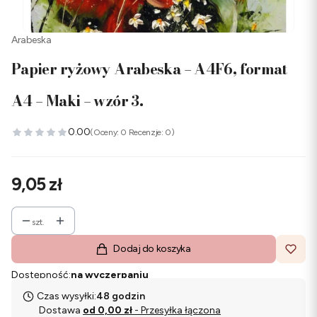
Arabeska
Papier ryżowy Arabeska – A4F6, format
A4 – Maki – wzór 3.
0.00
(Oceny: 0 Recenzje: 0)
Cena
9,05 zł
szt.
Dodaj do koszyka
Dostępność:
na wyczerpaniu
Czas wysyłki:
48 godzin
Dostawa
od 0,00 zł
- Przesyłka łączona