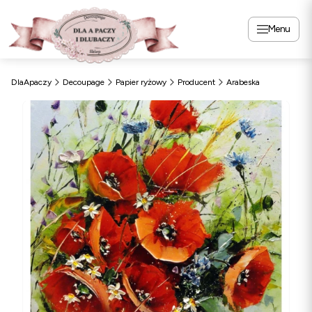
Menu
DlaApaczy
Decoupage
Papier ryżowy
Producent
Arabeska