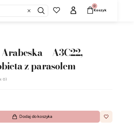
Produkty w koszyku: 
Koszyk
Wyczyść
Szukaj
 Arabeska – A3C22,
bieta z parasolem
e: 0)
Dodaj do koszyka