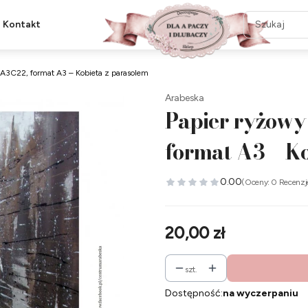
Kontakt
 A3C22, format A3 – Kobieta z parasolem
Arabeska
Papier ryżowy
format A3 – Ko
0.00
(Oceny: 0 Recenzj
Cena
20,00 zł
szt.
Dostępność:
na wyczerpaniu