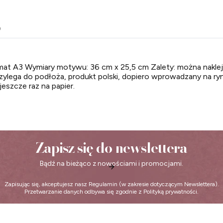
o
mat A3 Wymiary motywu: 36 cm x 25,5 cm Zalety: można naklej
 przylega do podłoża, produkt polski, dopiero wprowadzany na
 jeszcze raz na papier.
Zapisz się do newslettera
Bądź na bieżąco z nowościami i promocjami.
Zapisując się, akceptujesz nasz
Regulamin
(w zakresie dotyczącym Newslettera).
Przetwarzanie danych odbywa się zgodnie z
Polityką prywatności
.