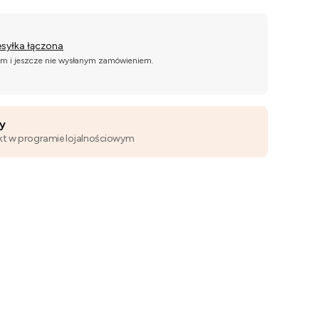
esyłka łączona
ym i jeszcze nie wysłanym zamówieniem.
wy
kt w programie lojalnościowym