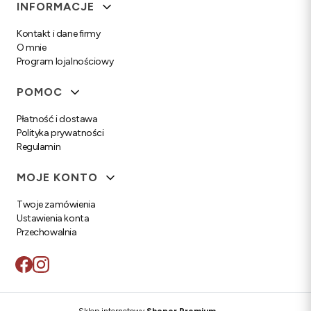
Linki w stopce
INFORMACJE
Kontakt i dane firmy
O mnie
Program lojalnościowy
POMOC
Płatność i dostawa
Polityka prywatności
Regulamin
MOJE KONTO
Twoje zamówienia
Ustawienia konta
Przechowalnia