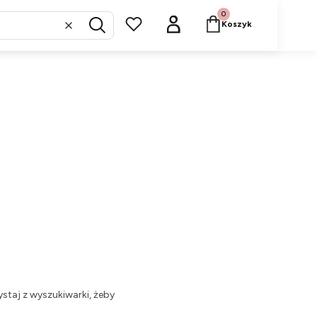
Produkty w koszyku: 
Koszyk
Wyczyść
Szukaj
,
staj z wyszukiwarki, żeby