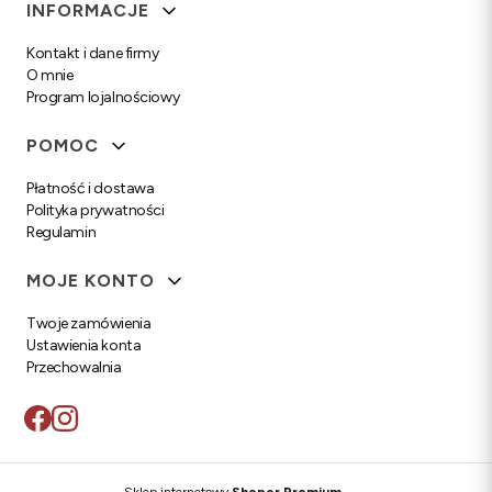
Linki w stopce
INFORMACJE
Kontakt i dane firmy
O mnie
Program lojalnościowy
POMOC
Płatność i dostawa
Polityka prywatności
Regulamin
MOJE KONTO
Twoje zamówienia
Ustawienia konta
Przechowalnia