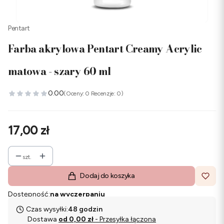
Pentart
Farba akrylowa Pentart Creamy Acrylic
matowa - szary 60 ml
0.00
(Oceny: 0 Recenzje: 0)
Cena
17,00 zł
szt.
Dodaj do koszyka
Dostępność:
na wyczerpaniu
Czas wysyłki:
48 godzin
Dostawa
od 0,00 zł
- Przesyłka łączona