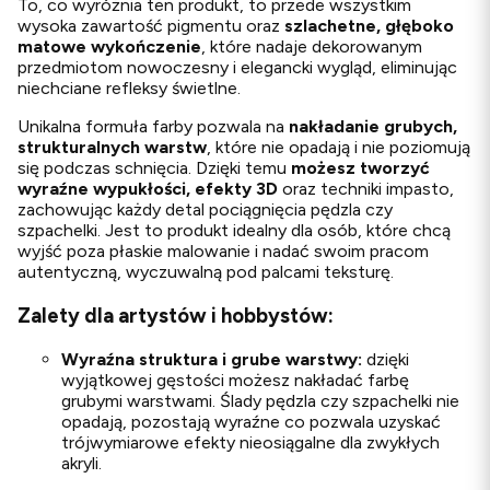
To, co wyróżnia ten produkt, to przede wszystkim
wysoka zawartość pigmentu oraz
szlachetne, głęboko
matowe wykończenie
, które nadaje dekorowanym
przedmiotom nowoczesny i elegancki wygląd, eliminując
niechciane refleksy świetlne.
Unikalna formuła farby pozwala na
nakładanie grubych,
strukturalnych warstw
, które nie opadają i nie poziomują
się podczas schnięcia. Dzięki temu
możesz tworzyć
wyraźne wypukłości, efekty 3D
oraz techniki impasto,
zachowując każdy detal pociągnięcia pędzla czy
szpachelki. Jest to produkt idealny dla osób, które chcą
wyjść poza płaskie malowanie i nadać swoim pracom
autentyczną, wyczuwalną pod palcami teksturę.
Zalety dla artystów i hobbystów:
Wyraźna struktura i grube warstwy:
dzięki
wyjątkowej gęstości możesz nakładać farbę
grubymi warstwami. Ślady pędzla czy szpachelki nie
opadają, pozostają wyraźne co pozwala uzyskać
trójwymiarowe efekty nieosiągalne dla zwykłych
akryli.