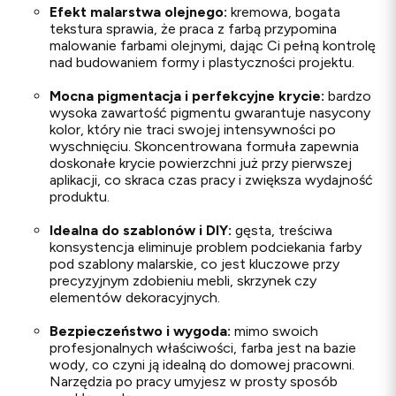
Efekt malarstwa olejnego:
kremowa, bogata
tekstura sprawia, że praca z farbą przypomina
malowanie farbami olejnymi, dając Ci pełną kontrolę
nad budowaniem formy i plastyczności projektu.
Mocna pigmentacja i perfekcyjne krycie:
bardzo
wysoka zawartość pigmentu gwarantuje nasycony
kolor, który nie traci swojej intensywności po
wyschnięciu. Skoncentrowana formuła zapewnia
doskonałe krycie powierzchni już przy pierwszej
aplikacji, co skraca czas pracy i zwiększa wydajność
produktu.
Idealna do szablonów i DIY:
gęsta, treściwa
konsystencja eliminuje problem podciekania farby
pod szablony malarskie, co jest kluczowe przy
precyzyjnym zdobieniu mebli, skrzynek czy
elementów dekoracyjnych.
Bezpieczeństwo i wygoda:
mimo swoich
profesjonalnych właściwości, farba jest na bazie
wody, co czyni ją idealną do domowej pracowni.
Narzędzia po pracy umyjesz w prosty sposób