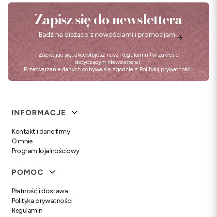
Zapisz się do newslettera
Bądź na bieżąco z nowościami i promocjami.
Zapisując się, akceptujesz nasz
Regulamin
(w zakresie
dotyczącym Newslettera).
Przetwarzanie danych odbywa się zgodnie z
Polityką prywatności
.
Linki w stopce
INFORMACJE
Kontakt i dane firmy
O mnie
Program lojalnościowy
POMOC
Płatność i dostawa
Polityka prywatności
Regulamin