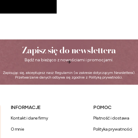
Zapisz się do newslettera
Bądź na bieżąco z nowościami i promocjami.
Zapisując się, akceptujesz nasz
Regulamin
(w zakresie dotyczącym Newslettera).
Przetwarzanie danych odbywa się zgodnie z
Polityką prywatności
.
Linki w stopce
INFORMACJE
POMOC
Kontakt i dane firmy
Płatność i dostawa
O mnie
Polityka prywatności