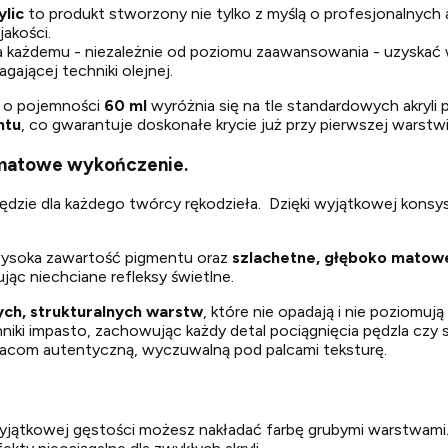
ylic
to produkt stworzony nie tylko z myślą o profesjonalnych 
akości.
a każdemu - niezależnie od poziomu zaawansowania - uzyskać w
ającej techniki olejnej.
,
o pojemności
60 ml
wyróżnia się na tle standardowych akryli 
ntu
, co gwarantuje doskonałe krycie już przy pierwszej warstwi
 matowe wykończenie.
zędzie dla każdego twórcy rękodzieła. Dzięki wyjątkowej konsy
 wysoka zawartość pigmentu oraz
szlachetne, głęboko matow
ąc niechciane refleksy świetlne.
ych, strukturalnych warstw
, które nie opadają i nie poziomuj
niki impasto, zachowując każdy detal pociągnięcia pędzla czy sz
racom autentyczną, wyczuwalną pod palcami teksturę.
yjątkowej gęstości możesz nakładać farbę grubymi warstwami. 