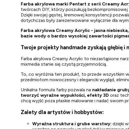
Farba akrylowa marki Pentart z serii Creamy Acr
twórcach DIY, którzy poszukują bezkompromisowej j
Dzięki swojej gęstej, kremowej konsystencji pozwal
dotychczas były zarezerwowane wyłącznie dla wymag
Farba akrylowa Creamy Acrylic - jasna niebieska
bazie wody o bardzo wysokiej zawartości pigme
Twoje projekty handmade zyskają głębię i
Farba akrylowa Creamy Acrylic to niezastąpione nar
mixmedia stanie się czystą przyjemnością.
To, co wyróżnia ten produkt, to przede wszystkim
przedmiotom nowoczesny i elegancki wygląd, eliminuj
Unikalna formuła farby pozwala na
nakładanie grub
tworzyć wyraźne wypukłości, efekty 3D
oraz tech
chcą wyjść poza płaskie malowanie i nadać swoim p
Zalety dla artystów i hobbystów:
Wyraźna struktura i grube warstwy:
dzięki w