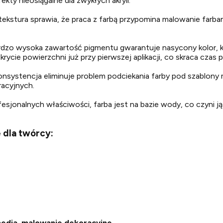
ty nieosiągalne dla zwykłych akryli.
kstura sprawia, że praca z farbą przypomina malowanie farbam
dzo wysoka zawartość pigmentu gwarantuje nasycony kolor, kt
cie powierzchni już przy pierwszej aplikacji, co skraca czas 
onsystencja eliminuje problem podciekania farby pod szablony 
racyjnych.
sjonalnych właściwości, farba jest na bazie wody, co czyni j
 dla twórcy:
edia, malowanie dekoracyjne