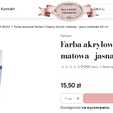
Kontakt
rt 60ml
Farba akrylowa Pentart Creamy Acrylic matowa - jasna niebieska 60 ml
Pentart
Farba akrylow
matowa - jasna
0.00
(Oceny: 0 Recenzj
Cena
15,50 zł
szt.
Dostępność:
na wyczerpaniu