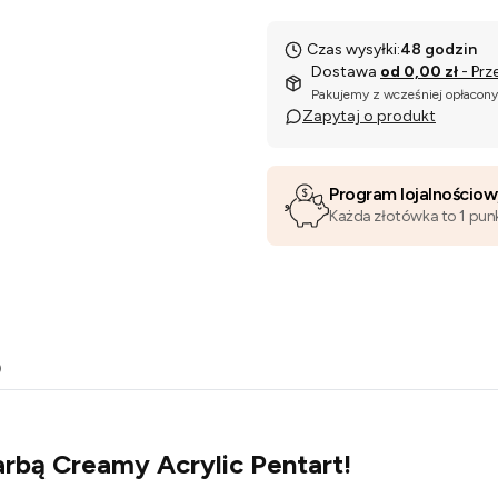
Czas wysyłki:
48 godzin
Dostawa
od 0,00 zł
- Prz
Pakujemy z wcześniej opłacon
Zapytaj o produkt
Program lojalnościo
Każda złotówka to 1 pun
o
arbą Creamy Acrylic Pentart!