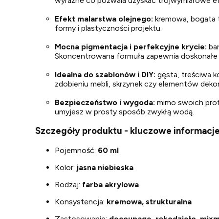
wyraźne co pozwala uzyskać trójwymiarowe efek
Efekt malarstwa olejnego:
kremowa, bogata te
formy i plastyczności projektu.
Mocna pigmentacja i perfekcyjne krycie:
bar
Skoncentrowana formuła zapewnia doskonałe kry
Idealna do szablonów i DIY:
gęsta, treściwa k
zdobieniu mebli, skrzynek czy elementów deko
Bezpieczeństwo i wygoda:
mimo swoich profe
umyjesz w prosty sposób zwykłą wodą.
Szczegóły produktu - kluczowe informacje
Pojemność:
60 ml
Kolor:
jasna niebieska
Rodzaj:
farba akrylowa
Konsystencja:
kremowa, strukturalna
Zastosowanie:
decoupage, rękodzieło, mixm