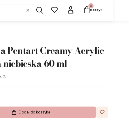
Produkty w koszyku: 
Koszyk
Wyczyść
Szukaj
a Pentart Creamy Acrylic
 niebieska 60 ml
e: 0)
Dodaj do koszyka