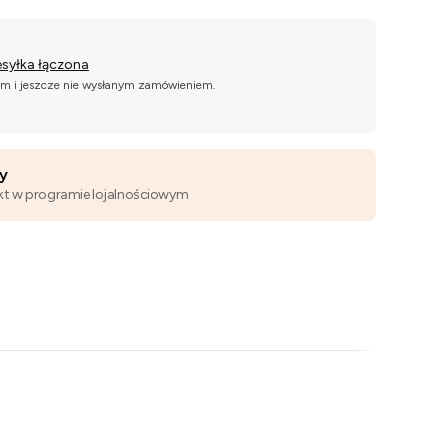
esyłka łączona
ym i jeszcze nie wysłanym zamówieniem.
wy
kt w programie lojalnościowym