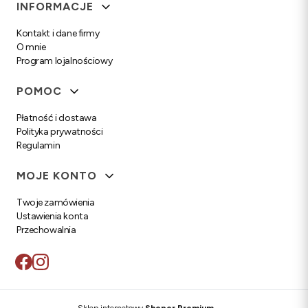
Linki w stopce
INFORMACJE
Kontakt i dane firmy
O mnie
Program lojalnościowy
POMOC
Płatność i dostawa
Polityka prywatności
Regulamin
MOJE KONTO
Twoje zamówienia
Ustawienia konta
Przechowalnia