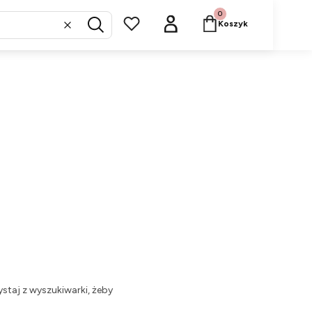
Produkty w koszyku: 
Koszyk
Wyczyść
Szukaj
staj z wyszukiwarki, żeby