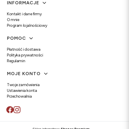
Linki w stopce
INFORMACJE
Kontakt i dane firmy
O mnie
Program lojalnościowy
POMOC
Płatność i dostawa
Polityka prywatności
Regulamin
MOJE KONTO
Twoje zamówienia
Ustawienia konta
Przechowalnia