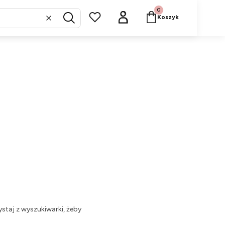
Produkty w koszyku: 
Koszyk
Wyczyść
Szukaj
staj z wyszukiwarki, żeby