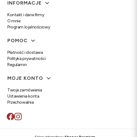
Linki w stopce
INFORMACJE
Kontakt i dane firmy
O mnie
Program lojalnościowy
POMOC
Płatność i dostawa
Polityka prywatności
Regulamin
MOJE KONTO
Twoje zamówienia
Ustawienia konta
Przechowalnia