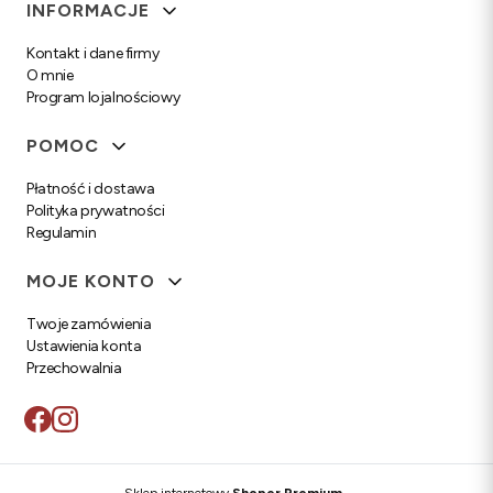
Linki w stopce
INFORMACJE
Kontakt i dane firmy
O mnie
Program lojalnościowy
POMOC
Płatność i dostawa
Polityka prywatności
Regulamin
MOJE KONTO
Twoje zamówienia
Ustawienia konta
Przechowalnia