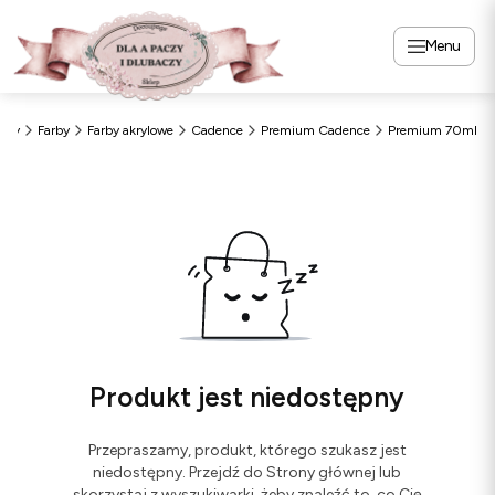
Menu
czy
Farby
Farby akrylowe
Cadence
Premium Cadence
Premium 70ml
Produkt jest niedostępny
Przepraszamy, produkt, którego szukasz jest
niedostępny. Przejdź do Strony głównej lub
skorzystaj z wyszukiwarki, żeby znaleźć to, co Cię