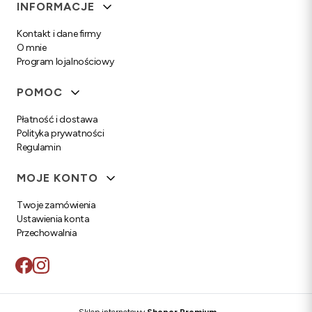
Linki w stopce
INFORMACJE
Kontakt i dane firmy
O mnie
Program lojalnościowy
POMOC
Płatność i dostawa
Polityka prywatności
Regulamin
MOJE KONTO
Twoje zamówienia
Ustawienia konta
Przechowalnia