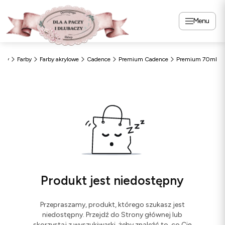
Menu
czy
Farby
Farby akrylowe
Cadence
Premium Cadence
Premium 70ml
Produkt jest niedostępny
Przepraszamy, produkt, którego szukasz jest
niedostępny. Przejdź do Strony głównej lub
skorzystaj z wyszukiwarki, żeby znaleźć to, co Cię