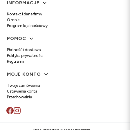
Linki w stopce
INFORMACJE
Kontakt i dane firmy
O mnie
Program lojalnościowy
POMOC
Płatność i dostawa
Polityka prywatności
Regulamin
MOJE KONTO
Twoje zamówienia
Ustawienia konta
Przechowalnia