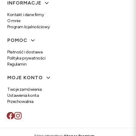
Linki w stopce
INFORMACJE
Kontakt i dane firmy
O mnie
Program lojalnościowy
POMOC
Płatność i dostawa
Polityka prywatności
Regulamin
MOJE KONTO
Twoje zamówienia
Ustawienia konta
Przechowalnia