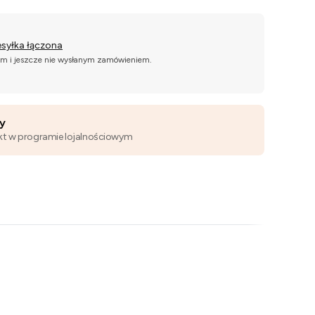
esyłka łączona
ym i jeszcze nie wysłanym zamówieniem.
wy
kt w programie lojalnościowym