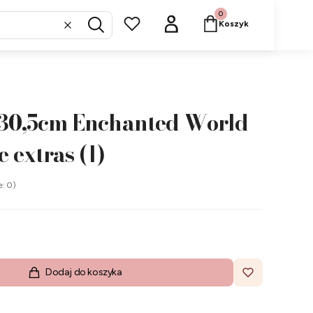
Produkty w koszyku: 
Koszyk
Wyczyść
Szukaj
30,5cm Enchanted World -
 extras (1)
e: 0)
Dodaj do koszyka