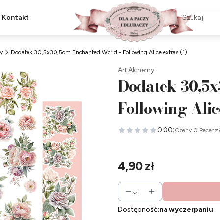
Kontakt
y
Dodatek 30,5x30,5cm Enchanted World - Following Alice extras (1)
Art Alchemy
Dodatek 30,5x
Following Alice
0.00
(Oceny: 0 Recenzj
Cena
4,90 zł
szt.
Dostępność:
na wyczerpaniu