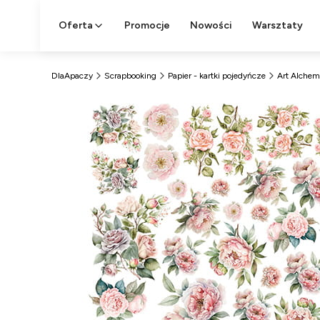
Oferta
Promocje
Nowości
Warsztaty
DlaApaczy
Scrapbooking
Papier - kartki pojedyńcze
Art Alchem