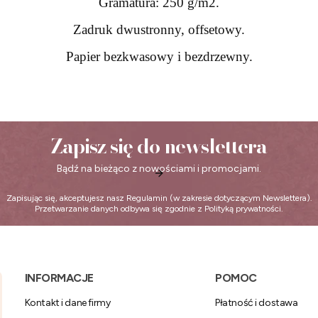
Gramatura: 250 g/m2.
Zadruk dwustronny, offsetowy.
Papier bezkwasowy i bezdrzewny.
Zapisz się do newslettera
Bądź na bieżąco z nowościami i promocjami.
Zapisując się, akceptujesz nasz
Regulamin
(w zakresie dotyczącym Newslettera).
Przetwarzanie danych odbywa się zgodnie z
Polityką prywatności
.
Linki w stopce
INFORMACJE
POMOC
Kontakt i dane firmy
Płatność i dostawa