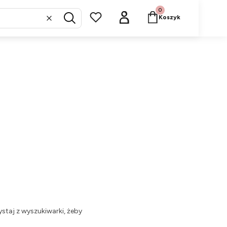
Produkty w koszyku: 
Koszyk
Wyczyść
Szukaj
staj z wyszukiwarki, żeby