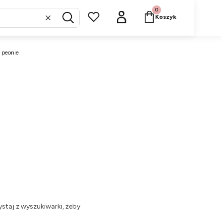
Produkty w koszyku: 
Koszyk
Wyczyść
Szukaj
 peonie
staj z wyszukiwarki, żeby