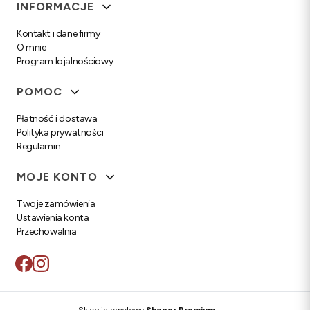
Linki w stopce
INFORMACJE
Kontakt i dane firmy
O mnie
Program lojalnościowy
POMOC
Płatność i dostawa
Polityka prywatności
Regulamin
MOJE KONTO
Twoje zamówienia
Ustawienia konta
Przechowalnia