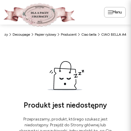
Menu
paczy
Decoupage
Papier ryżowy
Producent
Ciao bella
CIAO BELLA A4
Produkt jest niedostępny
Przepraszamy, produkt, którego szukasz jest
niedostępny. Przejdź do Strony głównej lub
skorzystaj z wyszukiwarki, żeby znaleźć to, co Cię