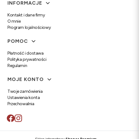
Linki w stopce
INFORMACJE
Kontakt i dane firmy
O mnie
Program lojalnościowy
POMOC
Płatność i dostawa
Polityka prywatności
Regulamin
MOJE KONTO
Twoje zamówienia
Ustawienia konta
Przechowalnia