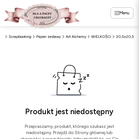
Menu
zy
Scrapbooking
Papier zestawy
Art Alchemy
WIELKOŚCI
20,5x20,5
Produkt jest niedostępny
Przepraszamy, produkt, którego szukasz jest
niedostępny. Przejdź do Strony głównej lub
skorzystaj z wyszukiwarki, żeby znaleźć to, co Cię