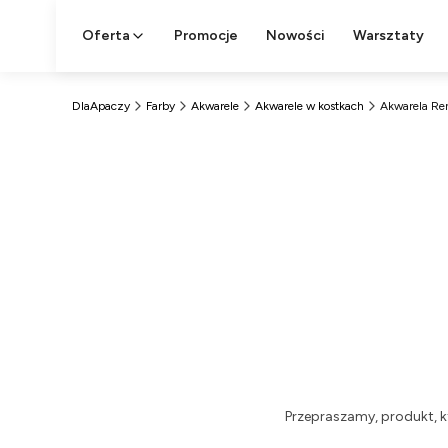
Oferta
Promocje
Nowości
Warsztaty
DlaApaczy
Farby
Akwarele
Akwarele w kostkach
Akwarela Ren
Przepraszamy, produkt, k