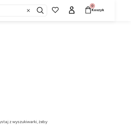
Produkty w koszyku: 
Koszyk
Wyczyść
Szukaj
staj z wyszukiwarki, żeby